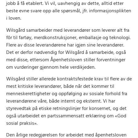
jobb å få etablert. Vi vil, uavhengig av dette, alltid etter
beste evne svare opp alle spørsmål, jfr. informasjonsplikten
i loven.
Wilsgård samarbeider med leverandører som leverer alt fra
fôr til fartøy, merdkonstruksjoner, emballasje og teknologi.
Flere av disse leverandørene har igjen sine leverandører.
Det er derfor nødvendig for Wilsgård å samarbeide, også
med disse, ettersom Åpenhetsloven stiller forventninger
om vurderinger gjennom hele verdikjeden.
Wilsgård stiller allerede kontraktsfestede krav til flere av de
mest kritiske leverandører, både når det kommer til
menneskerettigheter og oppfølging av sosiale forhold fra
leverandørene våre, både internt og eksternt. Vi har
styrevedtak på etiske retningslinjer for konsernet, og det
også utarbeidet en partssammensatt erklæring om «God
sosial praksis».
Den årlige redegjørelsen for arbeidet med åpenhetsloven